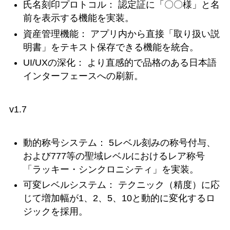
氏名刻印プロトコル： 認定証に「〇〇様」と名
前を表示する機能を実装。
資産管理機能： アプリ内から直接「取り扱い説
明書」をテキスト保存できる機能を統合。
UI/UXの深化： より直感的で品格のある日本語
インターフェースへの刷新。
v1.7
動的称号システム： 5レベル刻みの称号付与、
および777等の聖域レベルにおけるレア称号
「ラッキー・シンクロニシティ」を実装。
可変レベルシステム： テクニック（精度）に応
じて増加幅が1、2、5、10と動的に変化するロ
ジックを採用。