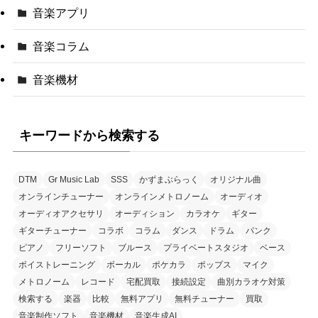
音楽アプリ
音楽コラム
音楽機材
キーワードから検索する
DTM
Gr Music Lab
SSS
かずまぶらっく
オリジナル曲
オンラインチューナー
オンラインメトロノーム
オーディオ
オーディオアクセサリ
オーディション
カラオケ
ギター
ギターチューナー
コラボ
コラム
ダンス
ドラム
パンク
ピアノ
フリーソフト
ブルース
プライベートスタジオ
ベース
ボイストレーニング
ボーカル
ポケカラ
ポップス
マイク
メトロノーム
レコード
宅配買取
接続設定
曲別カラオケ対策
検索する
楽器
比較
無料アプリ
無料チューナー
買取
音楽制作ソフト
音楽機材
音楽生成AI