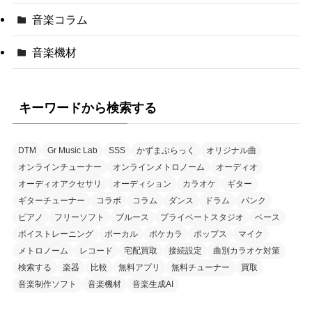
音楽コラム
音楽機材
キーワードから検索する
DTM
Gr Music Lab
SSS
かずまぶらっく
オリジナル曲
オンラインチューナー
オンラインメトロノーム
オーディオ
オーディオアクセサリ
オーディション
カラオケ
ギター
ギターチューナー
コラボ
コラム
ダンス
ドラム
パンク
ピアノ
フリーソフト
ブルース
プライベートスタジオ
ベース
ボイストレーニング
ボーカル
ポケカラ
ポップス
マイク
メトロノーム
レコード
宅配買取
接続設定
曲別カラオケ対策
検索する
楽器
比較
無料アプリ
無料チューナー
買取
音楽制作ソフト
音楽機材
音楽生成AI