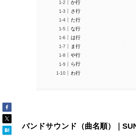
か行
さ行
た行
な行
は行
ま行
や行
ら行
わ行
バンドサウンド（曲名順）｜SUN