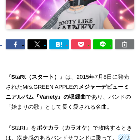
『
StaRt（スタート）
』は、2015年7月8日に発売
されたMrs.GREEN APPLEの
メジャーデビューミ
ニアルバム『Variety』の収録曲
であり、バンドの
「始まりの歌」として長く愛される名曲。
『StaRt』を
ポケカラ
（
カラオケ
）で攻略するとき
は、疾走感のあるバンドサウンドに乗って、
ノリ